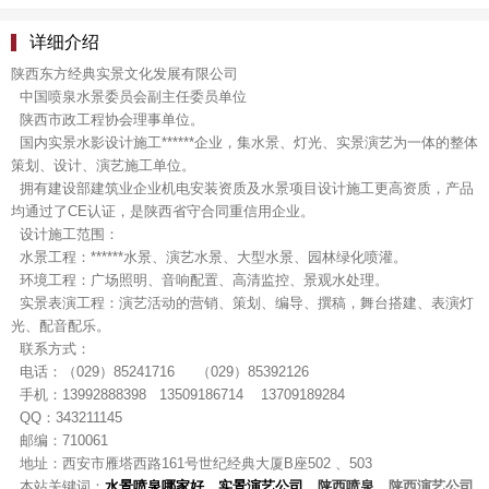
详细介绍
陕西东方经典实景文化发展有限公司
中国喷泉水景委员会副主任委员单位
陕西市政工程协会理事单位。
国内实景水影设计施工******企业，集水景、灯光、实景演艺为一体的整体
策划、设计、演艺施工单位。
拥有建设部建筑业企业机电安装资质及水景项目设计施工更高资质，产品
均通过了CE认证，是陕西省守合同重信用企业。
设计施工范围：
水景工程：******水景、演艺水景、大型水景、园林绿化喷灌。
环境工程：广场照明、音响配置、高清监控、景观水处理。
实景表演工程：演艺活动的营销、策划、编导、撰稿，舞台搭建、表演灯
光、配音配乐。
联系方式：
电话：（029）85241716 （029）85392126
手机：13992888398 13509186714 13709189284
QQ：343211145
邮编：710061
地址：西安市雁塔西路161号世纪经典大厦B座502 、503
本站关键词：
水景喷泉哪家好
，
实
景演艺公
司
，
陕西喷泉
，
陕西演艺公司