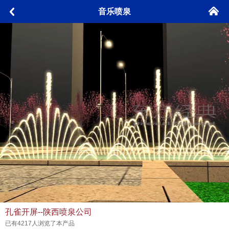
󰄫
音乐喷泉
󰅮
孔雀开屏--陕西喷泉公司
已有4217人浏览了本产品