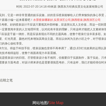
时间: 2022-07-20 14:18:49来源: 陕西东方经典实景文化发展有限公司
到，它是一种非常普通的娱乐设施，好的音乐喷泉能够给人们带来愉快的身心享受
？跟着小编一起来看看吧！
水景喷泉哪家好,实景演艺公司,陕西喷泉,陕西演艺公司
关考察。好的喷泉设计不应该只重视其外部样貌，应该突出其人文价值，而这一切则
一定要查阅丰富的人文地理环境，以对此有丰富的理解，只有这样才能把人文素材体
不应该是千篇一律的，而是应该表现出不同的主题风格，使整个喷泉行业丰富多彩。
度、灯光亮度、颜色衬托来增加其商业主题。而在以休闲为主的小区之中，对于喷泉
们的身心放松享受。
种方法。得益于科技手段，喷泉设施也变得不再单调了，通过LED灯光效果的运用以
光技术相得益彰，使整个画面表现力丰富震撼。
是喷泉设计的归宿。尽管喷泉设计各不相同，但都要归于实践制作，落于实处。只
要多方面考虑，对设计师来讲也是需要谨慎思考的，只有这样，我们才能经得住时
点睛之笔
网站地图/
Site Map