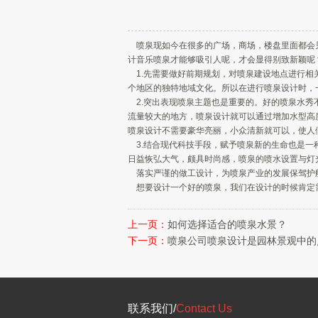
喷泉现如今在很多的广场，商场，楼盘里面都会见
计音乐喷泉才能够吸引人呢，才会显得别致新颖呢
1.先需要做好前期规划，对喷泉建设地点进行相
个地区的独特地域文化。所以在进行喷泉设计时，
2.突出表现喷泉主题也是重要的。好的喷泉水秀
流量较大的地方，喷泉设计就可以通过增加水型高
喷泉设计不需要豪华亮丽，小众清新就可以，使人
3.结合现代科技手段，赋予喷泉新的生命也是一
日益恢弘大气，颇具时尚感，喷泉的喷水设置与灯
落实严谨的做工设计，为喷泉产业的发展保驾护航
想要设计一个好的喷泉，我们在设计的时候肯定需
上一页：
如何选择适合的喷泉水景？
下一页：
喷泉公司喷泉设计是园林景观中的
联系我们/
Contact Us