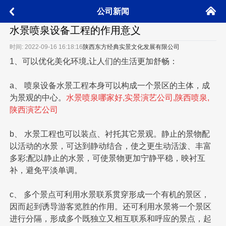
󰄫
公司新闻
󰅮
水景喷泉设备工程的作用意义
时间: 2022-09-16 16:18:16
陕西东方经典实景文化发展有限公司
1、可以优化美化环境,让人们的生活更加舒畅：
a、 喷泉设备水景工程本身可以构成一个景区的主体，成
为景观的中心。
水景喷泉哪家好,实景演艺公司,陕西喷泉,
陕西演艺公司
b、 水景工程也可以装点、衬托其它景观。静止的景物配
以活动的水景，可达到静动结合，使之更生动活泼、丰富
多彩;配以静止的水景，可使景物更加宁静平稳，映衬互
补，避免平淡单调。
c、 多个景点可利用水景联系贯穿形成一个有机的景区，
因而起到诱导游客览胜的作用。还可利用水景将一个景区
进行分隔，形成多个既独立又相互联系和呼应的景点，起