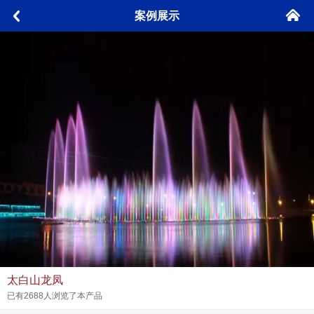
󰄫
案例展示
󰅮
太白山龙凤
已有2688人浏览了本产品