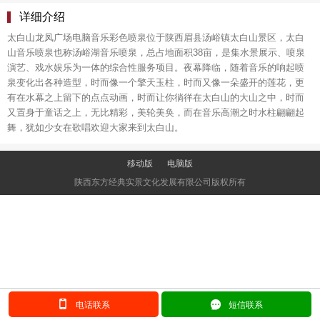
详细介绍
太白山龙凤广场电脑音乐彩色喷泉位于陕西眉县汤峪镇太白山景区，太白
山音乐喷泉也称汤峪湖音乐喷泉，总占地面积38亩，是集水景展示、喷泉
演艺、戏水娱乐为一体的综合性服务项目。夜幕降临，随着音乐的响起喷
泉变化出各种造型，时而像一个擎天玉柱，时而又像一朵盛开的莲花，更
有在水幕之上留下的点点动画，时而让你徜徉在太白山的大山之中，时而
又置身于童话之上，无比精彩，美轮美奂，而在音乐高潮之时水柱翩翩起
舞，犹如少女在歌唱欢迎大家来到太白山。
移动版
电脑版
陕西东方经典实景文化发展有限公司版权所有
󰂢
󰄲
电话联系
短信联系